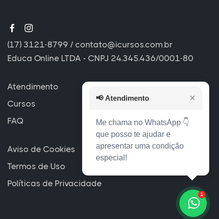
(17) 3121-8799
/
contato@icursos.com.br
Educa Online LTDA - CNPJ 24.345.436/0001-80
Atendimento
📢
Atendimento
✕
Cursos
FAQ
Me chama no WhatsApp 👇
que posso te ajudar e
apresentar uma condição
Aviso de Cookies
especial!
Termos de Uso
Políticas de Privacidade
1