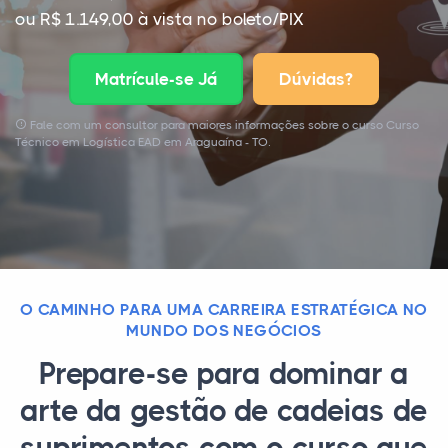
ou R$ 1.149,00 à vista no boleto/PIX
Matrícule-se Já
Dúvidas?
Fale com um consultor para maiores informações sobre o curso Curso
Técnico em Logística EAD em Araguaína - TO.
O CAMINHO PARA UMA CARREIRA ESTRATÉGICA NO
MUNDO DOS NEGÓCIOS
Prepare-se para dominar a
arte da gestão de cadeias de