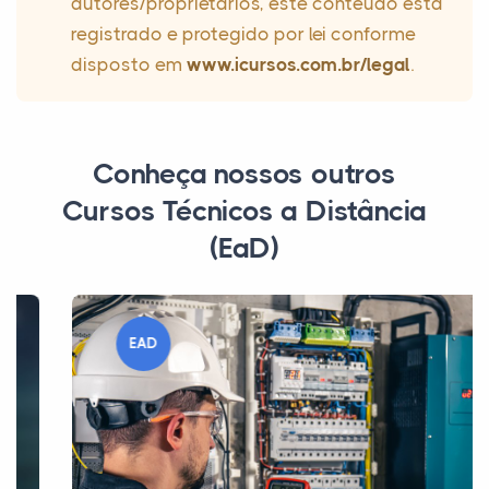
autores/proprietários, este conteúdo está
registrado e protegido por lei conforme
disposto em
www.icursos.com.br/legal
.
Conheça nossos outros
Cursos Técnicos a Distância
(EaD)
EAD