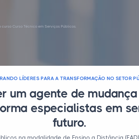
 curso Curso Técnico em Serviços Públicos.
RANDO LÍDERES PARA A TRANSFORMAÇÃO NO SETOR P
er um agente de mudança 
orma especialistas em se
futuro.
blicos na modalidade de Ensino a Distância (E