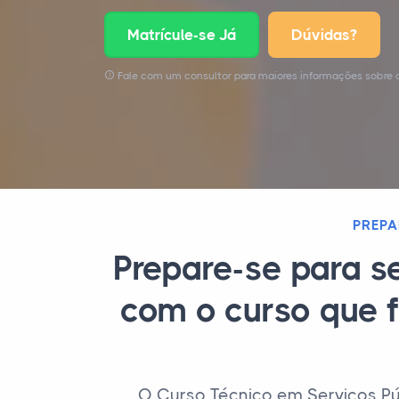
Matrícule-se Já
Dúvidas?
Fale com um consultor para maiores informações sobre o
PREPA
Prepare-se para s
com o curso que f
O Curso Técnico em Serviços Pú