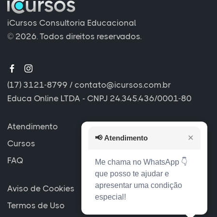
iCursos Consultoria Educacional
© 2026. Todos direitos reservados.
(17) 3121-8799
/
contato@icursos.com.br
Educa Online LTDA - CNPJ 24.345.436/0001-80
Atendimento
📢
Atendimento
✕
Cursos
FAQ
Me chama no WhatsApp 👇
que posso te ajudar e
apresentar uma condição
Aviso de Cookies
especial!
Termos de Uso