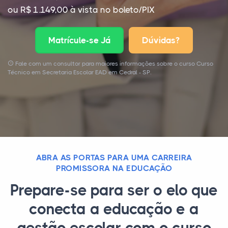
ou R$ 1.149,00 à vista no boleto/PIX
Matrícule-se Já
Dúvidas?
Fale com um consultor para maiores informações sobre o curso Curso
Técnico em Secretaria Escolar EAD em Cedral - SP.
ABRA AS PORTAS PARA UMA CARREIRA
PROMISSORA NA EDUCAÇÃO
Prepare-se para ser o elo que
conecta a educação e a