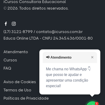
iCursos Consultoria Educacional
© 2026. Todos direitos reservados.
(17) 3121-8799
/
contato@icursos.com.br
Educa Online LTDA - CNPJ 24.345.436/0001-80
Atendimento
📢
Atendimento
✕
Cursos
FAQ
Me chama no WhatsApp 👇
que posso te ajudar e
apresentar uma condição
Aviso de Cookies
especial!
Termos de Uso
Políticas de Privacidade
1