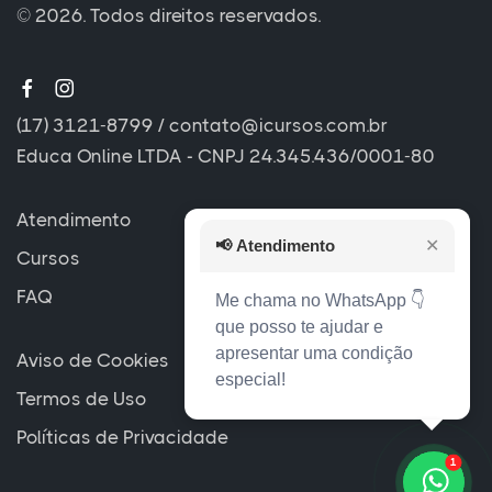
© 2026. Todos direitos reservados.
(17) 3121-8799
/
contato@icursos.com.br
Educa Online LTDA - CNPJ 24.345.436/0001-80
Atendimento
📢
Atendimento
✕
Cursos
FAQ
Me chama no WhatsApp 👇
que posso te ajudar e
apresentar uma condição
Aviso de Cookies
especial!
Termos de Uso
Políticas de Privacidade
1