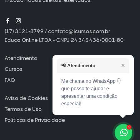
(17) 3121-8799
/
contato@icursos.com.br
Educa Online LTDA - CNPJ 24.345.436/0001-80
Atendimento
📢
Atendimento
✕
Cursos
FAQ
Me chama no WhatsApp 👇
que posso te ajudar e
apresentar uma condição
Aviso de Cookies
especial!
Termos de Uso
Políticas de Privacidade
1