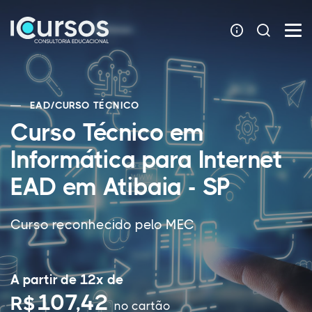
EAD
/
CURSO TÉCNICO
Curso Técnico em
Informática para Internet
EAD em Atibaia - SP
Curso reconhecido pelo MEC
A partir de 12x de
107,42
R$
no cartão