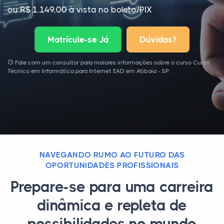
ou R$ 1.149,00 à vista no boleto/PIX
Matrícule-se Já
Dúvidas?
Fale com um consultor para maiores informações sobre o curso Curso
Técnico em Informática para Internet EAD em Atibaia - SP.
NAVEGANDO RUMO AO FUTURO DAS
OPORTUNIDADES PROFISSIONAIS
Prepare-se para uma carreira
dinâmica e repleta de