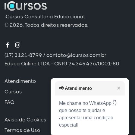
iCursos Consultoria Educacional
© 2026. Todos direitos reservados.
(17) 3121-8799
/
contato@icursos.com.br
Educa Online LTDA - CNPJ 24.345.436/0001-80
Atendimento
📢
Atendimento
✕
Cursos
FAQ
Me chama no WhatsApp 👇
que posso te ajudar e
apresentar uma condição
Aviso de Cookies
especial!
Termos de Uso