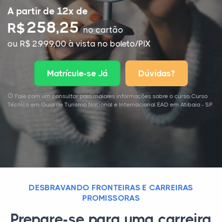
A partir de 12x de
258,25
R$
no cartão
ou R$ 2.999,00 à vista no boleto/PIX
Matrícule-se Já
Dúvidas?
Fale com um consultor para maiores informações sobre o curso Curso
Técnico em Guia de Turismo Nacional e Internacional EAD em Atibaia - SP.
DESBRAVANDO FRONTEIRAS E CARREIRAS
PROMISSORAS
Prepare-se para uma carreira