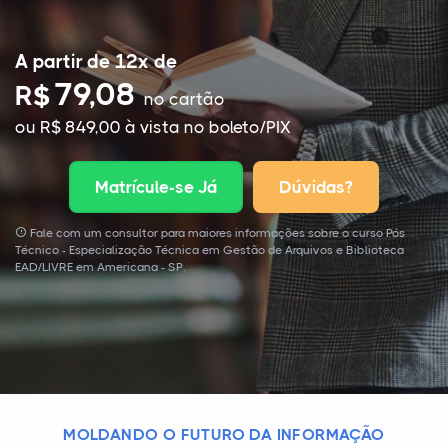
A partir de 12x de
79,08
R$
no cartão
ou R$ 849,00 à vista no boleto/PIX
Matrícule-se Já
Dúvidas?
Fale com um consultor para maiores informações sobre o curso Pós
Técnico - Especialização Técnica em Gestão de Arquivos e Biblioteca
EAD/LIVRE em Americana - SP.
MOLDANDO O FUTURO DA INFORMAÇÃO