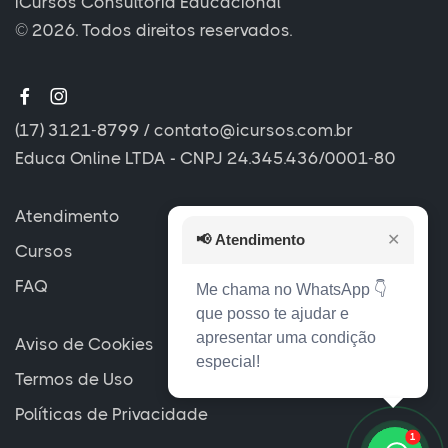
iCursos Consultoria Educacional
© 2026. Todos direitos reservados.
(17) 3121-8799
/
contato@icursos.com.br
Educa Online LTDA - CNPJ 24.345.436/0001-80
Atendimento
📢
Atendimento
✕
Cursos
FAQ
Me chama no WhatsApp 👇
que posso te ajudar e
apresentar uma condição
Aviso de Cookies
especial!
Termos de Uso
Políticas de Privacidade
1