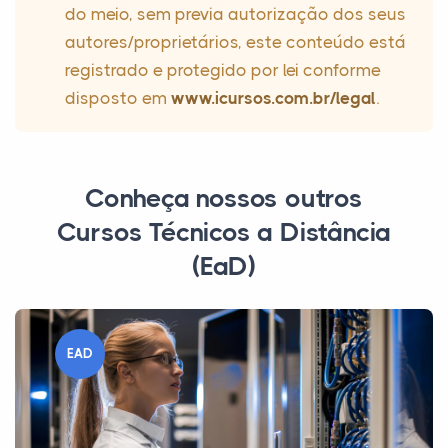
do meio, sem previa autorização dos seus
autores/proprietários, este conteúdo está
registrado e protegido por lei conforme
disposto em
www.icursos.com.br/legal
.
Conheça nossos outros
Cursos Técnicos a Distância
(EaD)
EAD