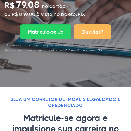
79,08
R$
no cartão
ou R$ 849,00 à vista no boleto/PIX
Matrícule-se Já
Dúvidas?
Fale com um consultor para maiores informações sobre o curso Curso
Técnico em Transações Imobiliárias EAD em Americana - SP.
SEJA UM CORRETOR DE IMÓVEIS LEGALIZADO E
CREDENCIADO
Matricule-se agora e
impulsione sua carreira no