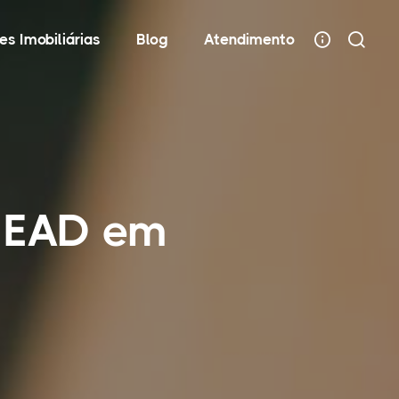
es Imobiliárias
Blog
Atendimento
e EAD em