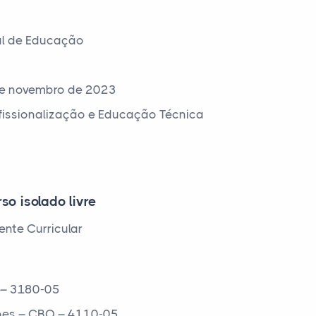
al de Educação
de novembro de 2023
ofissionalização e Educação Técnica
so isolado livre
nte Curricular
 – 3180-05
ções – CBO – 4110-05