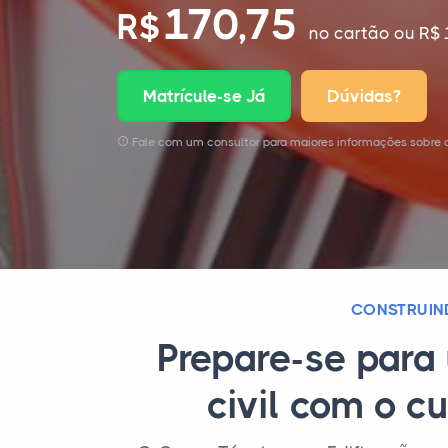
170,75
R$
no cartão
ou R$ 
Matrícule-se Já
Dúvidas?
Fale com um consultor para maiores informações sobre 
CONSTRUIN
Prepare-se para 
civil com o c