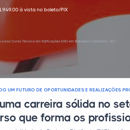
1.949,00 à vista no boleto/PIX
o curso Curso Técnico em Edificações EAD em Balneário Camboriú - SC.
DO UM FUTURO DE OPORTUNIDADES E REALIZAÇÕES PRO
uma carreira sólida no se
urso que forma os profissio