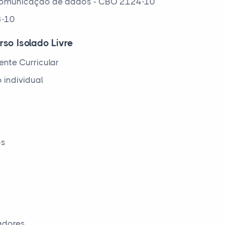
e comunicação de dados - CBO 2124-10
3-10
rso Isolado Livre
nte Curricular
 individual
os
adores