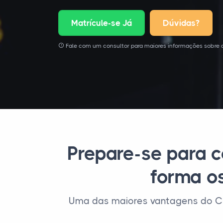
Matrícule-se Já
Dúvidas?
Fale com um consultor para maiores informações sobre 
Prepare-se para c
forma os
Uma das maiores vantagens do Cu