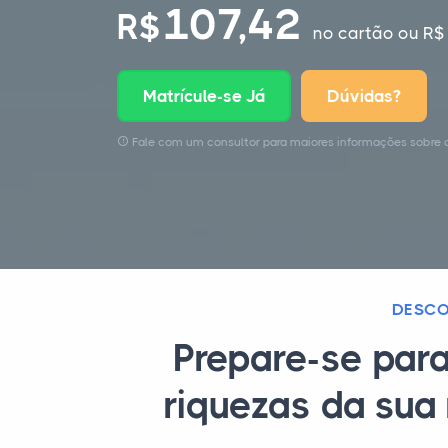
107,42
R$
no cartão
ou R$ 
Matrícule-se Já
Dúvidas?
Fale com um consultor para maiores informações sobre 
DESCO
Prepare-se par
riquezas da sua