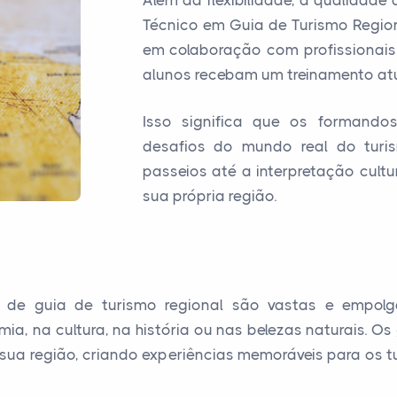
Além da flexibilidade, a qualidad
Técnico em Guia de Turismo Region
em colaboração com profissionais
alunos recebam um treinamento atu
Isso significa que os formando
desafios do mundo real do turi
passeios até a interpretação cult
sua própria região.
a de guia de turismo regional são vastas e empolg
mia, na cultura, na história ou nas belezas naturais. O
 sua região, criando experiências memoráveis para os 