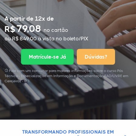
A partir de 12x de
79,08
R$
no cartão
ou R$ 849,00 à vista no boleto/PIX
Matrícule-se Já
Dúvidas?
Fale com um consultor para maiores informações sobre o curso Pós
Técnico - Especialização em Informação e Documentação EAD/LIVRE em
Cerejeiras - RO.
TRANSFORMANDO PROFISSIONAIS EM