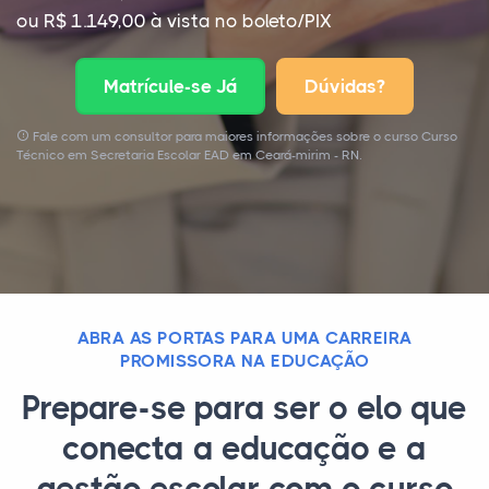
ou R$ 1.149,00 à vista no boleto/PIX
Matrícule-se Já
Dúvidas?
Fale com um consultor para maiores informações sobre o curso Curso
Técnico em Secretaria Escolar EAD em Ceará-mirim - RN.
ABRA AS PORTAS PARA UMA CARREIRA
PROMISSORA NA EDUCAÇÃO
Prepare-se para ser o elo que
conecta a educação e a