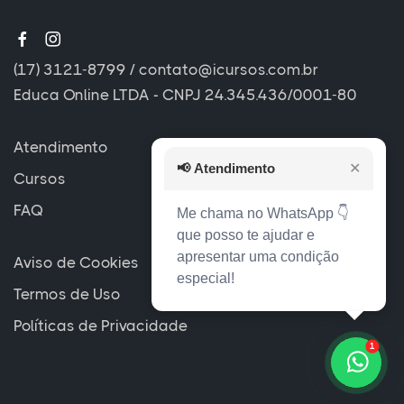
(17) 3121-8799
/
contato@icursos.com.br
Educa Online LTDA - CNPJ 24.345.436/0001-80
Atendimento
📢
Atendimento
✕
Cursos
FAQ
Me chama no WhatsApp 👇
que posso te ajudar e
apresentar uma condição
Aviso de Cookies
especial!
Termos de Uso
Políticas de Privacidade
1