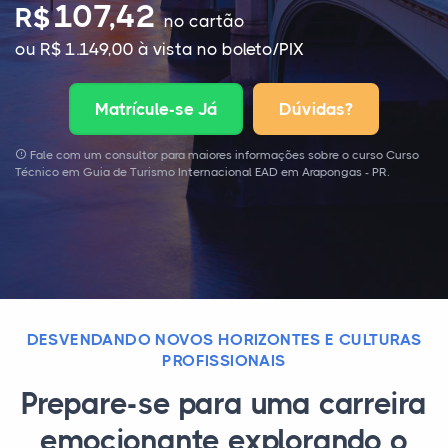
107,42
R$
no cartão
ou R$ 1.149,00 à vista no boleto/PIX
Matrícule-se Já
Dúvidas?
Fale com um consultor para maiores informações sobre o curso Curso
Técnico em Guia de Turismo Internacional EAD em Arapongas - PR.
DESVENDANDO NOVOS HORIZONTES E CULTURAS
PROFISSIONAIS
Prepare-se para uma carreira
emocionante explorando o