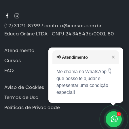
(17) 3121-8799
/
contato@icursos.com.br
Educa Online LTDA - CNPJ 24.345.436/0001-80
Atendimento
📢
Atendimento
✕
Cursos
FAQ
Me chama no WhatsApp 👇
que posso te ajudar e
apresentar uma condição
Aviso de Cookies
especial!
Termos de Uso
Políticas de Privacidade
1