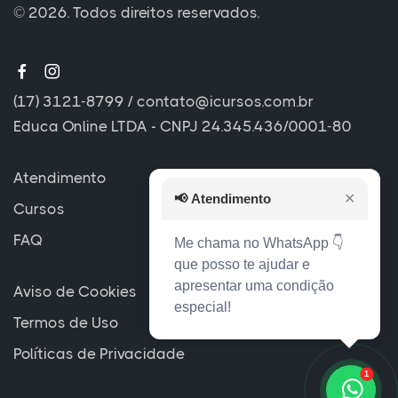
© 2026. Todos direitos reservados.
(17) 3121-8799
/
contato@icursos.com.br
Educa Online LTDA - CNPJ 24.345.436/0001-80
Atendimento
📢
Atendimento
✕
Cursos
FAQ
Me chama no WhatsApp 👇
que posso te ajudar e
apresentar uma condição
Aviso de Cookies
especial!
Termos de Uso
Políticas de Privacidade
1