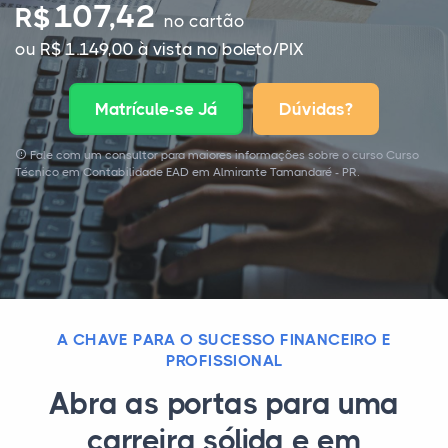
107,42
R$
no cartão
ou R$ 1.149,00 à vista no boleto/PIX
Matrícule-se Já
Dúvidas?
Fale com um consultor para maiores informações sobre o curso Curso
Técnico em Contabilidade EAD em Almirante Tamandaré - PR.
A CHAVE PARA O SUCESSO FINANCEIRO E
PROFISSIONAL
Abra as portas para uma
carreira sólida e em