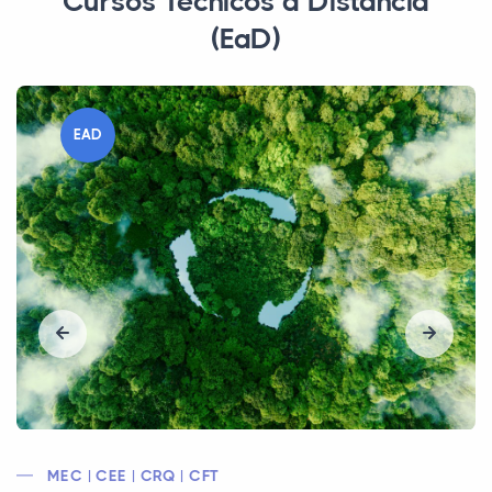
Cursos Técnicos a Distância
(EaD)
EAD
MEC | CEE | CRECI / COFECI