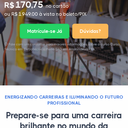
170,75
R$
no cartão
ou R$ 1.949,00 à vista no boleto/PIX
Matrícule-se Já
Dúvidas?
Fale com um consultor para maiores informações sobre o curso Curso
Técnico em Eletrotécnica Pleno EAD em Ananindeua - PA.
ENERGIZANDO CARREIRAS E ILUMINANDO O FUTURO
PROFISSIONAL
Prepare-se para uma carreira
brilhante no mundo da