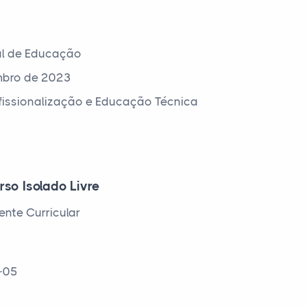
al de Educação
mbro de 2023
ofissionalização e Educação Técnica
rso Isolado Livre
nte Curricular
:
0-05