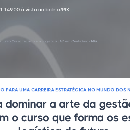
1.149,00 à vista no boleto/PIX
 curso Curso Técnico em Logística EAD em Centralina - MG.
O PARA UMA CARREIRA ESTRATÉGICA NO MUNDO DOS
a dominar a arte da gestã
m o curso que forma os e