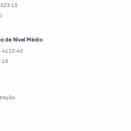
4223-15
0
ca de Nível Médio
– 4110-40
7-15
stração