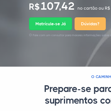
107,42
R$
no cartão
ou R$ 
Matrícule-se Já
Dúvidas?
Fale com um consultor para maiores informações sobre o
O CAMINH
Prepare-se par
suprimentos co