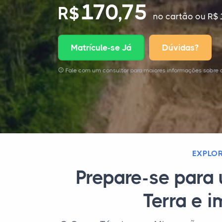
170,75
R$
no cartão
ou R$ 
Matrícule-se Já
Dúvidas?
Fale com um consultor para maiores informações sobre
EXPLOR
Prepare-se para
Terra e i