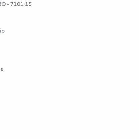
CBO - 7101-15
ão
os