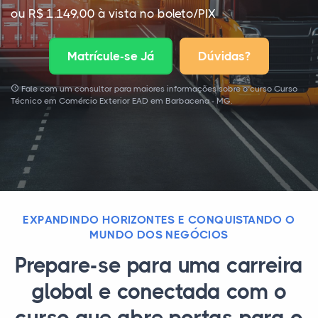
ou R$ 1.149,00 à vista no boleto/PIX
Matrícule-se Já
Dúvidas?
Fale com um consultor para maiores informações sobre o curso Curso
Técnico em Comércio Exterior EAD em Barbacena - MG.
EXPANDINDO HORIZONTES E CONQUISTANDO O
MUNDO DOS NEGÓCIOS
Prepare-se para uma carreira
global e conectada com o