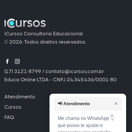
iCursos Consultoria Educacional
© 2026. Todos direitos reservados.
(17) 3121-8799
/
contato@icursos.com.br
Educa Online LTDA - CNPJ 24.345.436/0001-80
Atendimento
📢
Atendimento
✕
Cursos
FAQ
Me chama no WhatsApp 👇
que posso te ajudar e