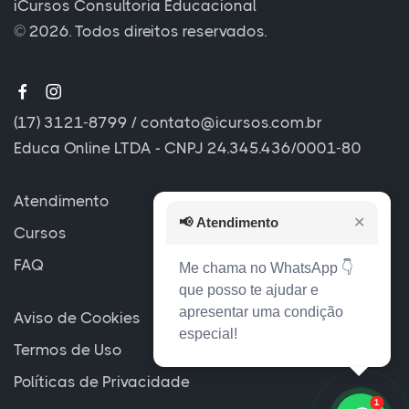
iCursos Consultoria Educacional
© 2026. Todos direitos reservados.
(17) 3121-8799
/
contato@icursos.com.br
Educa Online LTDA - CNPJ 24.345.436/0001-80
Atendimento
📢
Atendimento
✕
Cursos
FAQ
Me chama no WhatsApp 👇
que posso te ajudar e
apresentar uma condição
Aviso de Cookies
especial!
Termos de Uso
Políticas de Privacidade
1