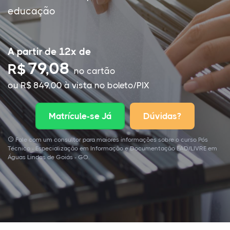
educação
A partir de 12x de
79,08
R$
no cartão
ou R$ 849,00 à vista no boleto/PIX
Matrícule-se Já
Dúvidas?
Fale com um consultor para maiores informações sobre o curso Pós
Técnico - Especialização em Informação e Documentação EAD/LIVRE em
Águas Lindas de Goiás - GO.