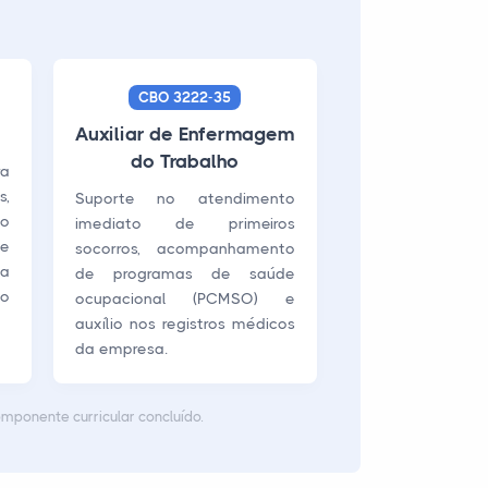
CBO 3222-35
Auxiliar de Enfermagem
do Trabalho
a
,
Suporte no atendimento
to
imediato de primeiros
e
socorros, acompanhamento
a
de programas de saúde
do
ocupacional (PCMSO) e
auxílio nos registros médicos
da empresa.
omponente curricular concluído.