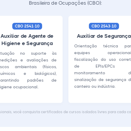
Brasileira de Ocupações (CBO):
CBO 2541-10
CBO 2543-10
Auxiliar de Agente de
Auxiliar de Segurança
Higiene e Segurança
Orientação técnica par
equipes operacionais
Atuação no suporte às
fiscalização do uso corre
edições e avaliações de
de EPIs/EPCs 
iscos ambientais (físicos,
monitoramento d
químicos e biológicos),
sinalização de segurança 
garantindo padrões de
canteiro ou indústria.
igiene ocupacional.
sionais, você conquista certificados de cursos isolados livres para cada c