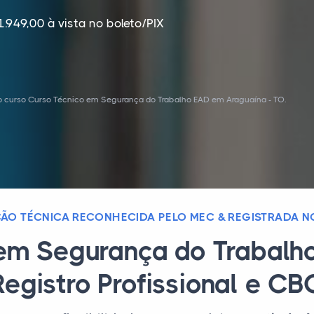
1.949,00 à vista no boleto/PIX
o curso Curso Técnico em Segurança do Trabalho EAD em Araguaína - TO.
ÃO TÉCNICA RECONHECIDA PELO MEC & REGISTRADA NO
em Segurança do Trabalh
Registro Profissional e CB