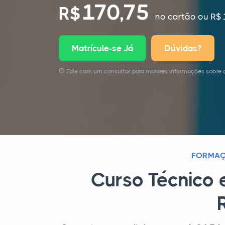
170,75
R$
no cartão
ou R$ 
Matrícule-se Já
Dúvidas?
Fale com um consultor para maiores informações sobre 
FORMAÇ
Curso Técnico 