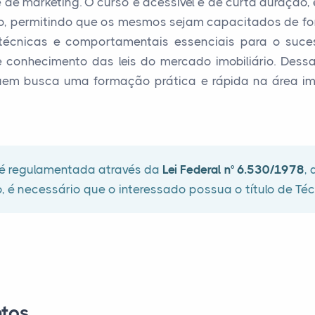
de marketing. O curso é acessível e de curta duração, 
, permitindo que os mesmos sejam capacitados de form
 técnicas e comportamentais essenciais para o suces
conhecimento das leis do mercado imobiliário. Dess
uem busca uma formação prática e rápida na área im
s é regulamentada através da
Lei Federal n° 6.530/1978
,
o, é necessário que o interessado possua o título de Té
tos