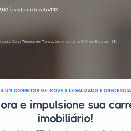
,00 à vista no boleto/PIX
 curso Curso Técnico em Transações Imobiliárias EAD em Barretos - SP.
JA UM CORRETOR DE IMÓVEIS LEGALIZADO E CREDENCI
ora e impulsione sua car
imobiliário!