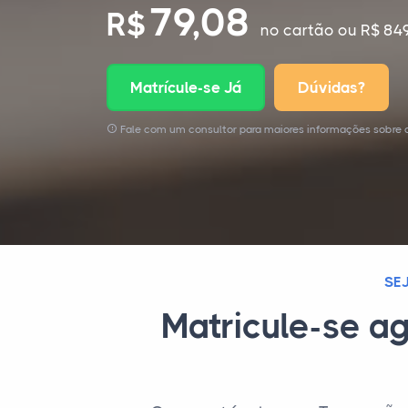
79,08
R$
no cartão
ou R$ 849
Matrícule-se Já
Dúvidas?
Fale com um consultor para maiores informações sobre o
SE
Matricule-se ag