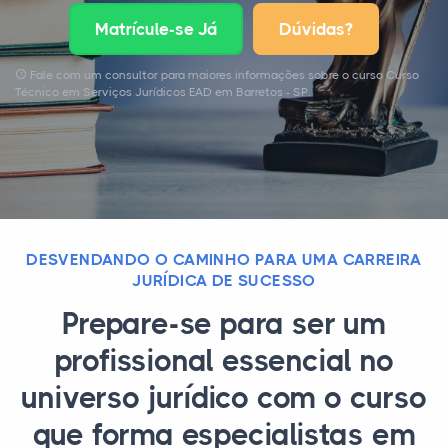
Matrícule-se Já
Dúvidas?
Fale com um consultor para maiores informações sobre o curso Curso
Técnico em Serviços Jurídicos EAD em Barretos - SP.
DESVENDANDO O CAMINHO PARA UMA CARREIRA
JURÍDICA DE SUCESSO
Prepare-se para ser um
profissional essencial no
universo jurídico com o curso
que forma especialistas em