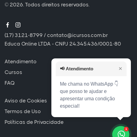
© 2026. Todos direitos reservados.
(17) 3121-8799
/
contato@icursos.com.br
Educa Online LTDA - CNPJ 24.345.436/0001-80
Atendimento
📢
Atendimento
✕
Cursos
FAQ
Me chama no WhatsApp 👇
que posso te ajudar e
apresentar uma condição
Aviso de Cookies
especial!
Termos de Uso
Políticas de Privacidade
1