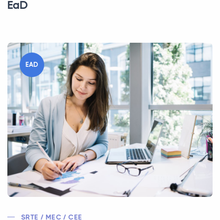
EaD
EAD
SRTE / MEC / CEE