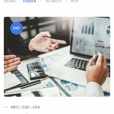
FILTRO:
TODOS
TÉCNICO
PÓS
EAD
MEC | CEE | CFA