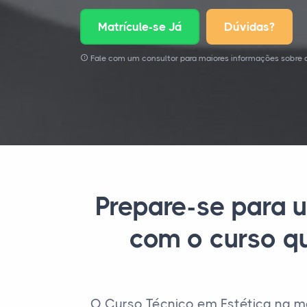
Matrícule-se Já
Dúvidas?
Fale com um consultor para maiores informações sobre o
Prepare-se para u
com o curso qu
O Curso Técnico em Estética na m