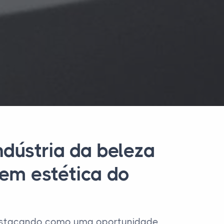
ndústria da beleza
 em estética do
 destacando como uma oportunidade