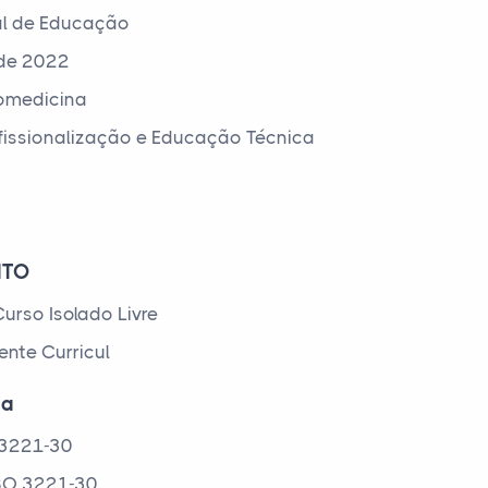
al de Educação
 de 2022
iomedicina
ofissionalização e Educação Técnica
NTO
urso Isolado Livre
nte Curricul
ca
O 3221-30
 CBO 3221-30