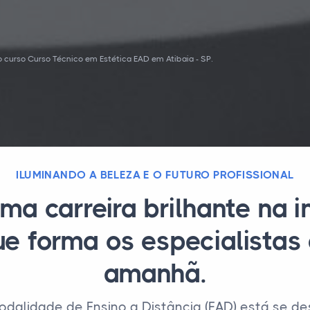
 curso Curso Técnico em Estética EAD em Atibaia - SP.
ILUMINANDO A BELEZA E O FUTURO PROFISSIONAL
ma carreira brilhante na i
e forma os especialistas
amanhã.
odalidade de Ensino a Distância (EAD) está se