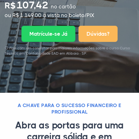
107,42
R$
no cartão
ou R$ 1.149,00 à vista no boleto/PIX
Matrícule-se Já
Dúvidas?
Fale com um consultor para maiores informações sobre o curso Curso
Técnico em Contabilidade EAD em Atibaia - SP.
A CHAVE PARA O SUCESSO FINANCEIRO E
PROFISSIONAL
Abra as portas para uma
carreira sólida e em