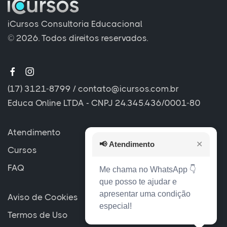
iCursos Consultoria Educacional
© 2026. Todos direitos reservados.
(17) 3121-8799
/
contato@icursos.com.br
Educa Online LTDA - CNPJ 24.345.436/0001-80
Atendimento
📢
Atendimento
✕
Cursos
FAQ
Me chama no WhatsApp 👇
que posso te ajudar e
apresentar uma condição
Aviso de Cookies
especial!
Termos de Uso