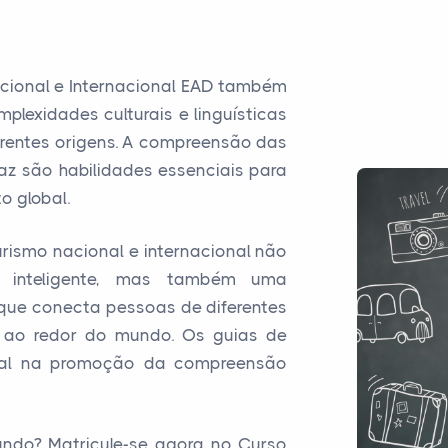
cional e Internacional EAD também
plexidades culturais e linguísticas
erentes origens. A compreensão das
az são habilidades essenciais para
o global.
urismo nacional e internacional não
l inteligente, mas também uma
que conecta pessoas de diferentes
is ao redor do mundo. Os guias de
ial na promoção da compreensão
undo? Matricule-se agora no Curso