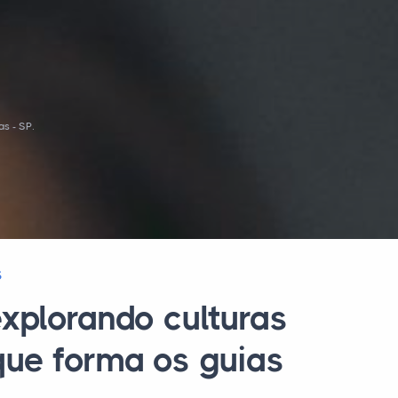
s - SP.
S
xplorando culturas
que forma os guias