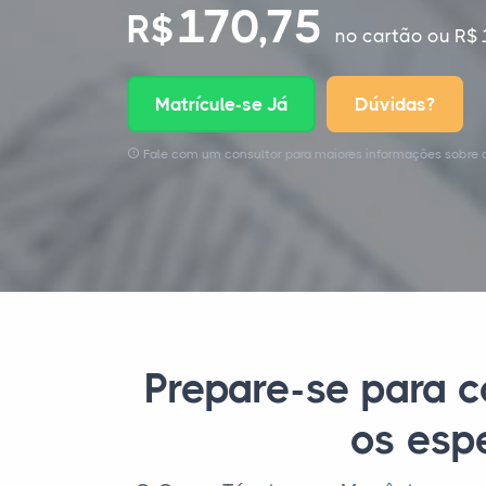
170,75
R$
no cartão
ou R$ 
Matrícule-se Já
Dúvidas?
Fale com um consultor para maiores informações sobre o
Prepare-se para 
os esp