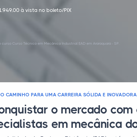
1.949,00 à vista no boleto/PIX
 curso Curso Técnico em Mecânica Industrial EAD em Araraquara - SP.
O CAMINHO PARA UMA CARREIRA SÓLIDA E INOVADORA
conquistar o mercado com 
ecialistas em mecânica do 