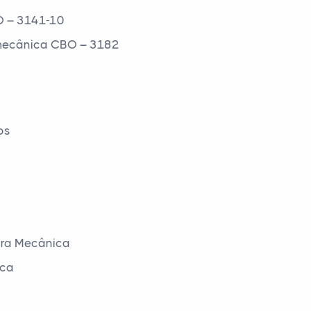
O – 3141-10
 mecânica CBO – 3182
os
ara Mecânica
ica