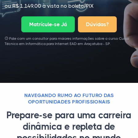
ou R$ 1.149,00 à vista no boleto/PIX
Matrícule-se Já
Dúvidas?
Fale com um consultor para maiores informações sobre o curso Curso
Técnico em Informática para Internet EAD em Araçatuba - SP.
NAVEGANDO RUMO AO FUTURO DAS
OPORTUNIDADES PROFISSIONAIS
Prepare-se para uma carreira
dinâmica e repleta de