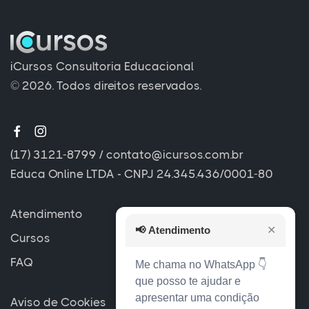
iCursos Consultoria Educacional
© 2026. Todos direitos reservados.
(17) 3121-8799
/
contato@icursos.com.br
Educa Online LTDA - CNPJ 24.345.436/0001-80
Atendimento
📢
Atendimento
✕
Cursos
FAQ
Me chama no WhatsApp 👇
que posso te ajudar e
apresentar uma condição
Aviso de Cookies