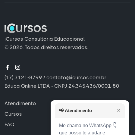
iCursos Consultoria Educacional
© 2026. Todos direitos reservados.
(17) 3121-8799
/
contato@icursos.com.br
Educa Online LTDA - CNPJ 24.345.436/0001-80
Atendimento
📢
Atendimento
✕
Cursos
FAQ
Me chama no WhatsApp 👇
que posso te ajudar e