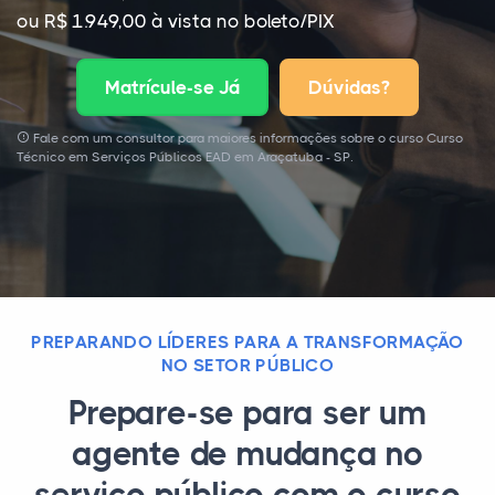
ou R$ 1.949,00 à vista no boleto/PIX
Matrícule-se Já
Dúvidas?
Fale com um consultor para maiores informações sobre o curso Curso
Técnico em Serviços Públicos EAD em Araçatuba - SP.
PREPARANDO LÍDERES PARA A TRANSFORMAÇÃO
NO SETOR PÚBLICO
Prepare-se para ser um
agente de mudança no