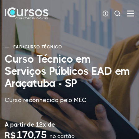
EAD
/
CURSO TÉCNICO
Curso Técnico em
Serviços Públicos EAD em
Araçatuba - SP
Curso reconhecido pelo MEC
A partir de 12x de
170,75
R$
no cartão