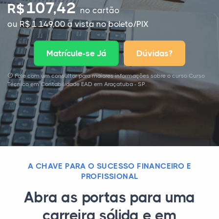
107,42
R$
no cartão
ou R$ 1.149,00 à vista no boleto/PIX
Matrícule-se Já
Dúvidas?
Fale com um consultor para maiores informações sobre o curso Curso
Técnico em Contabilidade EAD em Araçatuba - SP.
A CHAVE PARA O SUCESSO FINANCEIRO E
PROFISSIONAL
Abra as portas para uma
carreira sólida e em