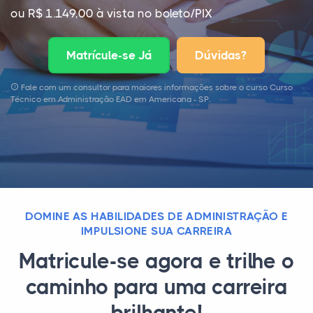
ou R$ 1.149,00 à vista no boleto/PIX
Matrícule-se Já
Dúvidas?
Fale com um consultor para maiores informações sobre o curso Curso
Técnico em Administração EAD em Americana - SP.
DOMINE AS HABILIDADES DE ADMINISTRAÇÃO E
IMPULSIONE SUA CARREIRA
Matricule-se agora e trilhe o
caminho para uma carreira