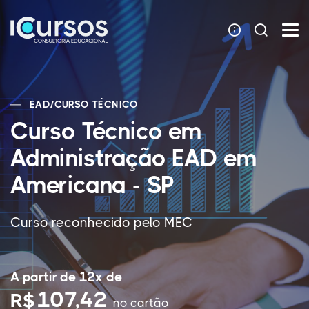
EAD
/
CURSO TÉCNICO
Curso Técnico em
Administração EAD em
Americana - SP
Curso reconhecido pelo MEC
A partir de 12x de
107,42
R$
no cartão