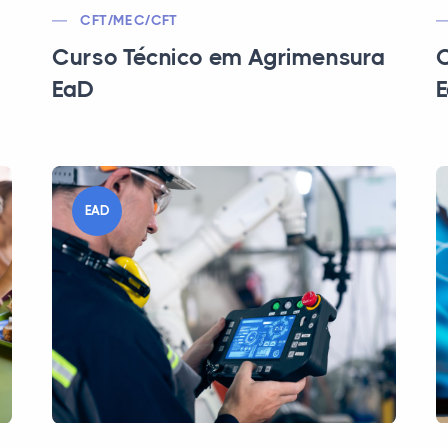
CFT/MEC/CFT
Curso Técnico em Agrimensura
C
EaD
EAD