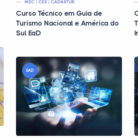
MEC | CEE | CADASTUR
Curso Técnico em Guia de
C
Turismo Nacional e América do
T
Sul EaD
I
EAD