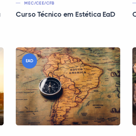
MEC/CEE/CFB
a
Curso Técnico em Estética EaD
C
EAD