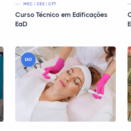
MEC | CEE | CFT
Curso Técnico em Edificações
C
EaD
EAD