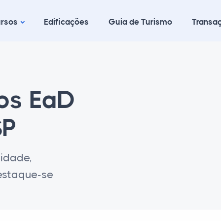
rsos
Edificações
Guia de Turismo
Transaç
cos EaD
SP
lidade,
destaque-se