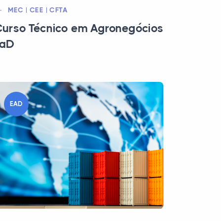
MEC | CEE | CFTA
urso Técnico em Agronegócios
EaD
EAD