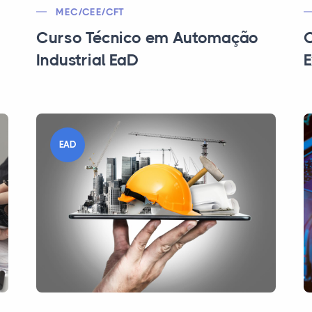
MEC/CEE/CFT
Curso Técnico em Automação
C
Industrial EaD
E
EAD