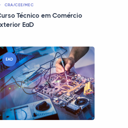
CRA/CEE/MEC
urso Técnico em Comércio
xterior EaD
EAD