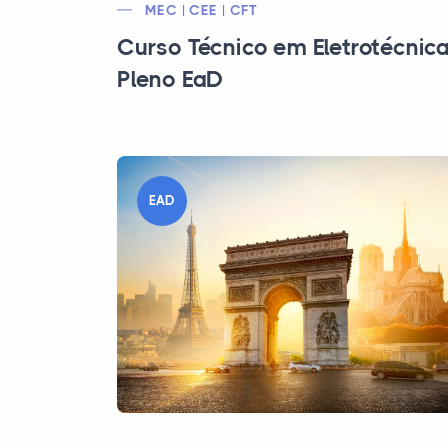
MEC | CEE | CFT
Curso Técnico em Eletrotécnic
Pleno EaD
EAD