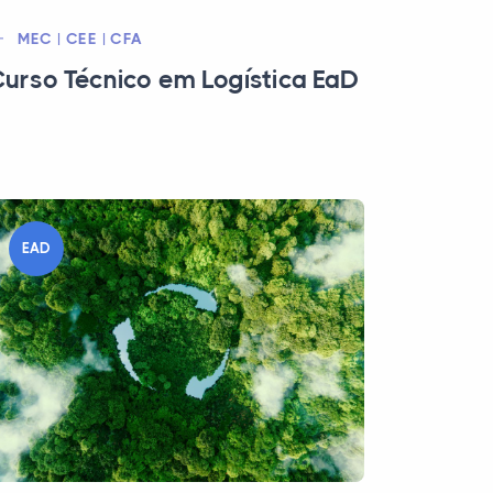
MEC | CEE | CFA
urso Técnico em Logística EaD
EAD