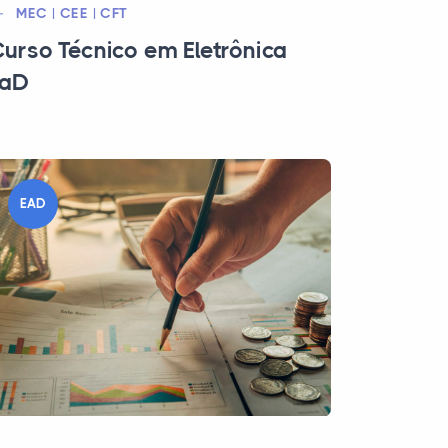
MEC | CEE | CFT
urso Técnico em Eletrônica
EaD
EAD