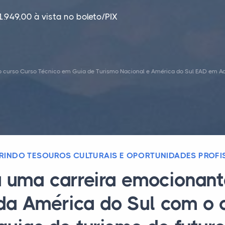
1.949,00 à vista no boleto/PIX
o curso Curso Técnico em Guia de Turismo Nacional e América do Sul EAD em Ad
INDO TESOUROS CULTURAIS E OPORTUNIDADES PROFI
a uma carreira emocionant
 da América do Sul com o