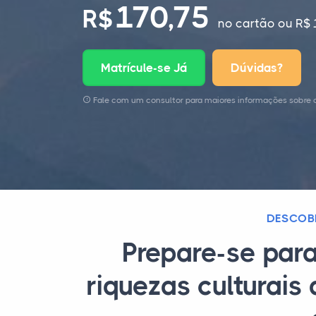
170,75
R$
no cartão
ou R$ 
Matrícule-se Já
Dúvidas?
Fale com um consultor para maiores informações sobre 
DESCOBR
Prepare-se par
riquezas culturais