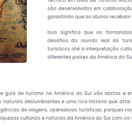
Técnico em Guia de Turismo Nacio
são desenvolvidos em colaboração
garantindo que os alunos recebam 
Isso significa que os formando
desafios do mundo real do turi
turísticos até a interpretação cul
diferentes países da América do Sul
de guia de turismo na América do Sul são vastas e e
s naturais deslumbrantes e uma rica história que atra
cias de viagens, operadoras turísticas, parques naci
quezas culturais e naturais da América do Sul com os v