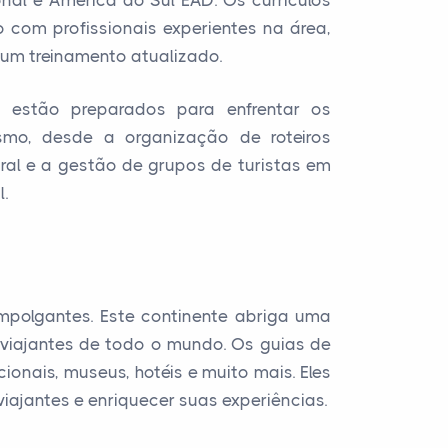
nal e América do Sul EAD. Os currículos
 com profissionais experientes na área,
um treinamento atualizado.
s estão preparados para enfrentar os
smo, desde a organização de roteiros
tural e a gestão de grupos de turistas em
.
mpolgantes. Este continente abriga uma
i viajantes de todo o mundo. Os guias de
onais, museus, hotéis e muito mais. Eles
iajantes e enriquecer suas experiências.