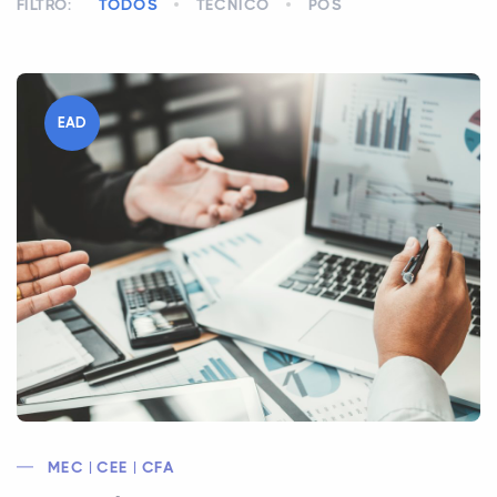
FILTRO:
TODOS
TÉCNICO
PÓS
EAD
MEC | CEE | CFA