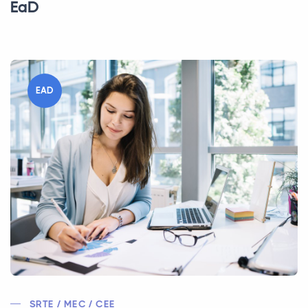
EaD
EAD
SRTE / MEC / CEE