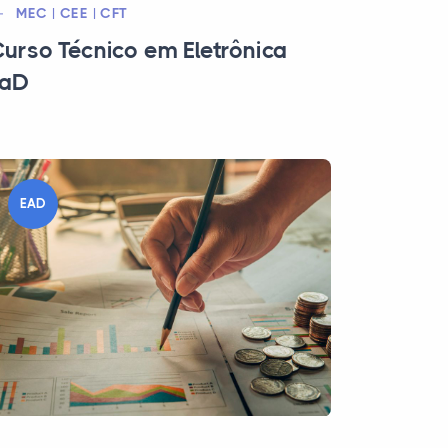
MEC | CEE | CFT
urso Técnico em Eletrônica
EaD
EAD