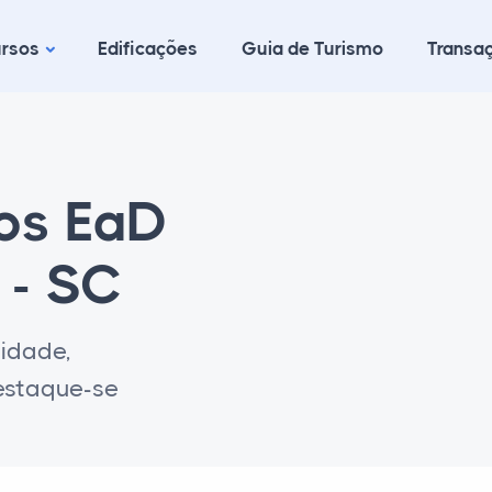
rsos
Edificações
Guia de Turismo
Transaç
cos EaD
 - SC
lidade,
destaque-se