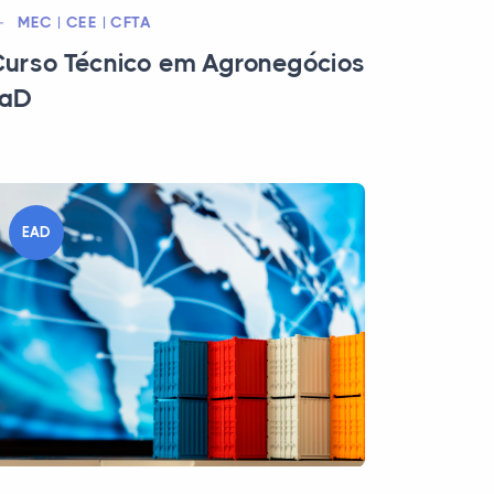
MEC | CEE | CFTA
urso Técnico em Agronegócios
EaD
EAD