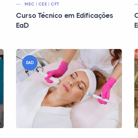
MEC | CEE | CFT
Curso Técnico em Edificações
C
EaD
EAD