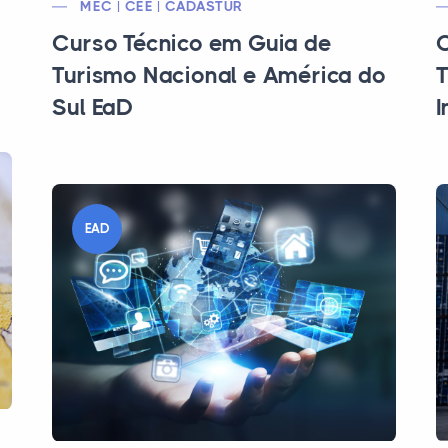
MEC | CEE | CADASTUR
Curso Técnico em Guia de
C
Turismo Nacional e América do
T
Sul EaD
I
EAD