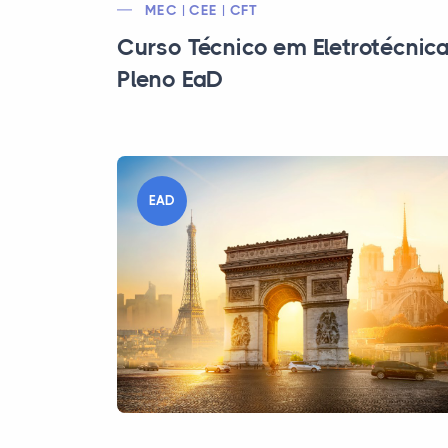
MEC | CEE | CFT
Curso Técnico em Eletrotécnic
Pleno EaD
EAD