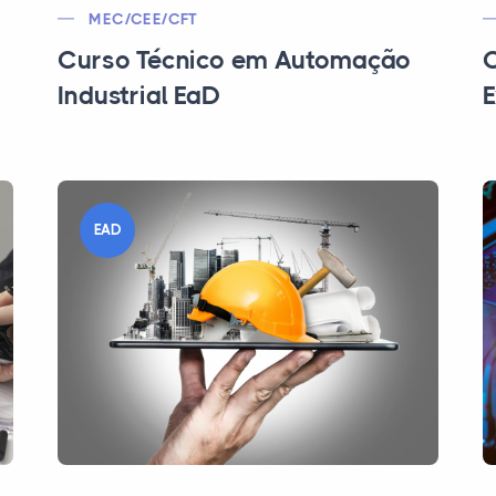
MEC/CEE/CFT
Curso Técnico em Automação
C
Industrial EaD
E
EAD