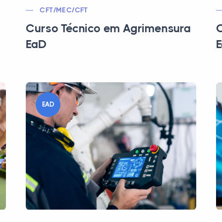
CFT/MEC/CFT
Curso Técnico em Agrimensura
C
EaD
EAD