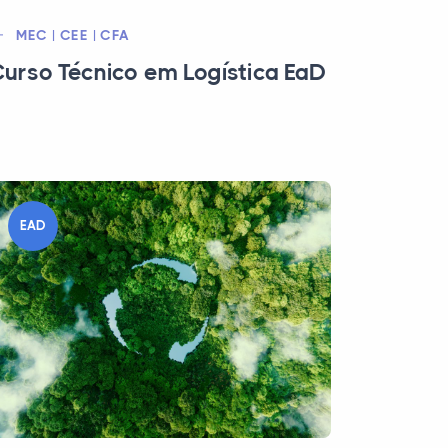
MEC | CEE | CFA
urso Técnico em Logística EaD
EAD