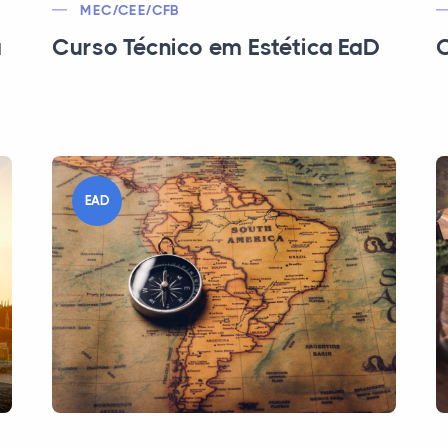
MEC/CEE/CFB
a
Curso Técnico em Estética EaD
C
EAD