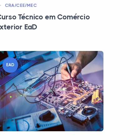
CRA/CEE/MEC
urso Técnico em Comércio
xterior EaD
EAD