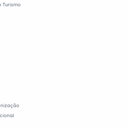
o Turismo
lonização
cional