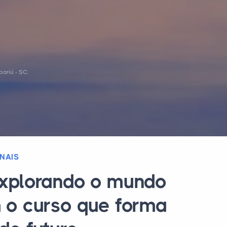
oriú - SC.
NAIS
explorando o mundo
m o curso que forma