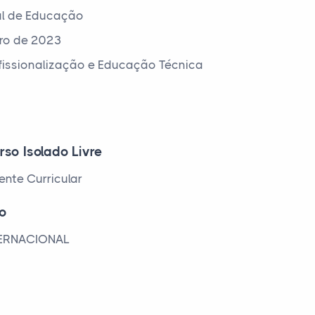
al de Educação
ro de 2023
ofissionalização e Educação Técnica
rso Isolado Livre
nte Curricular
io
TERNACIONAL