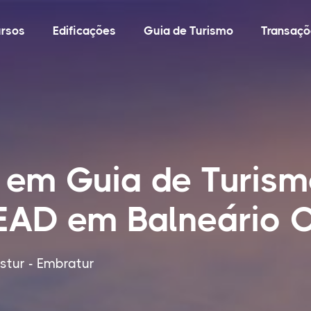
rsos
Edificações
Guia de Turismo
Transaçõ
 em Guia de Turis
 EAD em Balneário 
tur - Embratur