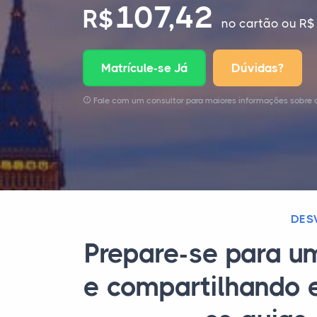
107,42
R$
no cartão
ou R$ 
Matrícule-se Já
Dúvidas?
Fale com um consultor para maiores informações sobre 
DES
Prepare-se para u
e compartilhando e