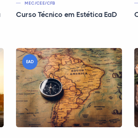
MEC/CEE/CFB
a
Curso Técnico em Estética EaD
C
EAD