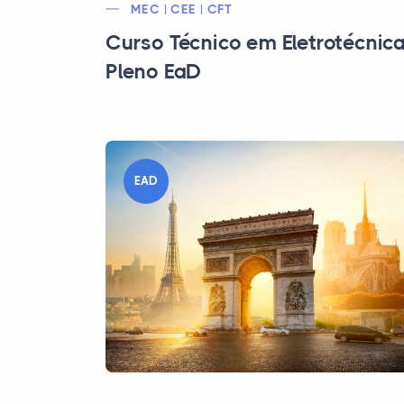
MEC | CEE | CFT
Curso Técnico em Eletrotécnic
Pleno EaD
EAD