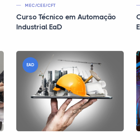
MEC/CEE/CFT
Curso Técnico em Automação
C
Industrial EaD
E
EAD