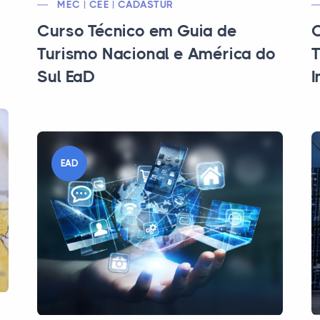
MEC | CEE | CADASTUR
Curso Técnico em Guia de
C
Turismo Nacional e América do
T
Sul EaD
I
EAD