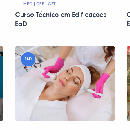
MEC | CEE | CFT
Curso Técnico em Edificações
C
EaD
EAD