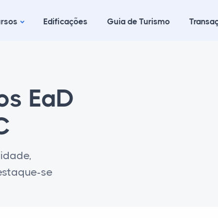
rsos
Edificações
Guia de Turismo
Transaç
cos EaD
C
lidade,
destaque-se