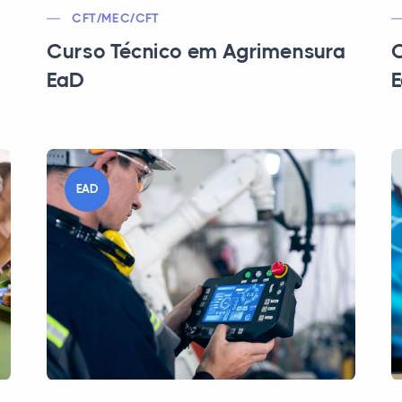
CFT/MEC/CFT
Curso Técnico em Agrimensura
C
EaD
EAD