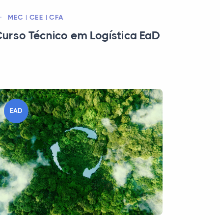
MEC | CEE | CFA
urso Técnico em Logística EaD
EAD