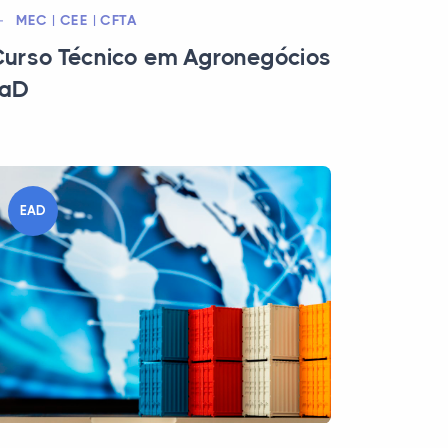
MEC | CEE | CFTA
urso Técnico em Agronegócios
EaD
EAD