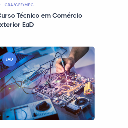
CRA/CEE/MEC
urso Técnico em Comércio
xterior EaD
EAD