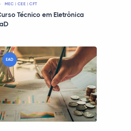
MEC | CEE | CFT
urso Técnico em Eletrônica
EaD
EAD