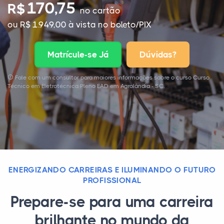
170,75
R$
no cartão
ou R$ 1.949,00 à vista no boleto/PIX
Matrícule-se Já
Dúvidas?
Fale com um consultor para maiores informações sobre o curso Curso
Técnico em Eletrotécnica Pleno EAD em Agrolândia - SC.
ENERGIZANDO CARREIRAS E ILUMINANDO O FUTURO
PROFISSIONAL
Prepare-se para uma carreira
brilhante no mundo da