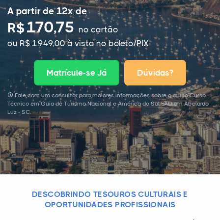
A partir de 12x de
170,75
R$
no cartão
ou R$ 1.949,00 à vista no boleto/PIX
Matrícule-se Já
Dúvidas?
Fale com um consultor para maiores informações sobre o curso Curso
Técnico em Guia de Turismo Nacional e América do Sul EAD em Abelardo
Luz - SC.
DESCOBRINDO TESOUROS CULTURAIS E
OPORTUNIDADES PROFISSIONAIS