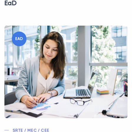
EaD
EAD
SRTE / MEC / CEE