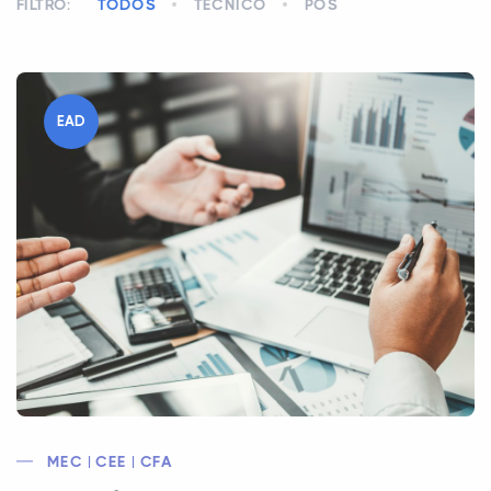
FILTRO:
TODOS
TÉCNICO
PÓS
EAD
MEC | CEE | CFA