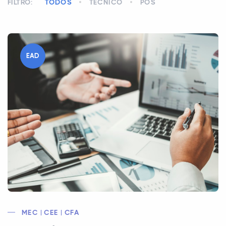
FILTRO:
TODOS
TÉCNICO
PÓS
EAD
MEC | CEE | CFA