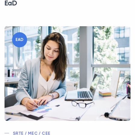
EaD
EAD
SRTE / MEC / CEE