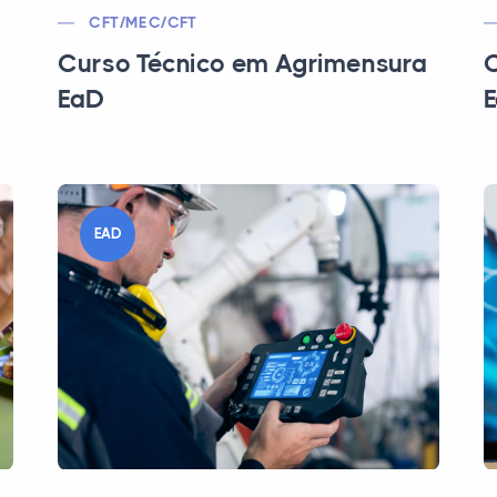
CFT/MEC/CFT
Curso Técnico em Agrimensura
C
EaD
EAD