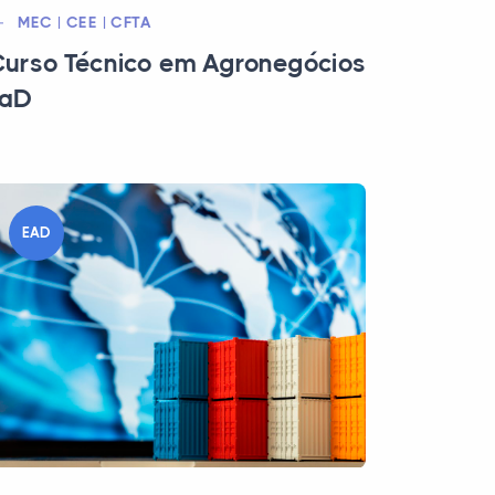
MEC | CEE | CFTA
urso Técnico em Agronegócios
EaD
EAD