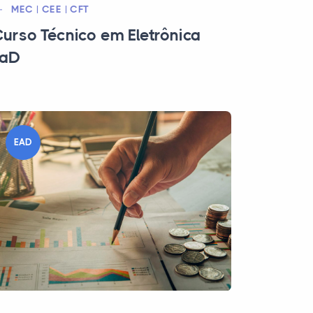
MEC | CEE | CFT
urso Técnico em Eletrônica
EaD
EAD