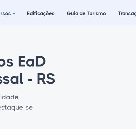
rsos
Edificações
Guia de Turismo
Transaç
cos EaD
sal - RS
lidade,
destaque-se