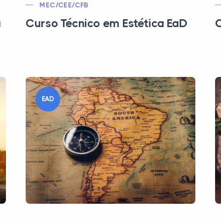
MEC/CEE/CFB
a
Curso Técnico em Estética EaD
C
EAD