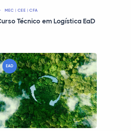
MEC | CEE | CFA
urso Técnico em Logística EaD
EAD