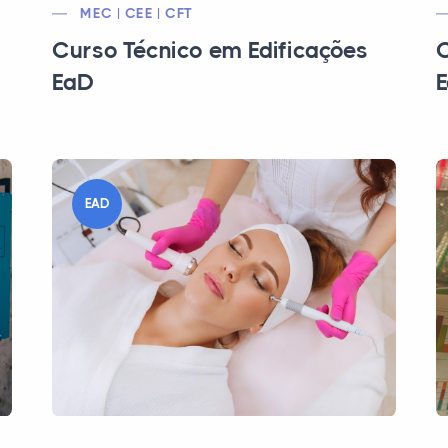
MEC | CEE | CFT
Curso Técnico em Edificações
C
EaD
EAD