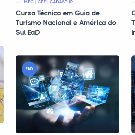
MEC | CEE | CADASTUR
Curso Técnico em Guia de
C
Turismo Nacional e América do
T
Sul EaD
I
EAD