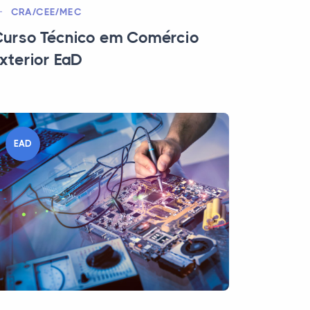
CRA/CEE/MEC
urso Técnico em Comércio
xterior EaD
EAD