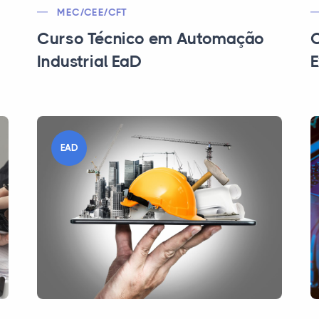
MEC/CEE/CFT
Curso Técnico em Automação
C
Industrial EaD
E
EAD