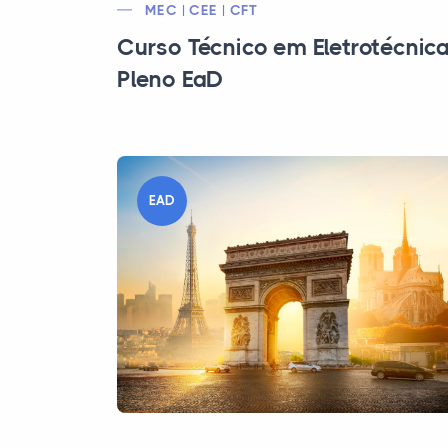
MEC | CEE | CFT
Curso Técnico em Eletrotécnic
Pleno EaD
EAD