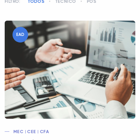
FILTRO:
TODOS
TÉCNICO
PÓS
EAD
MEC | CEE | CFA