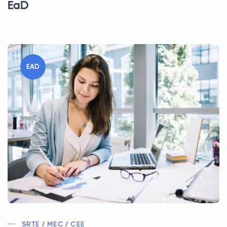
EaD
EAD
SRTE / MEC / CEE