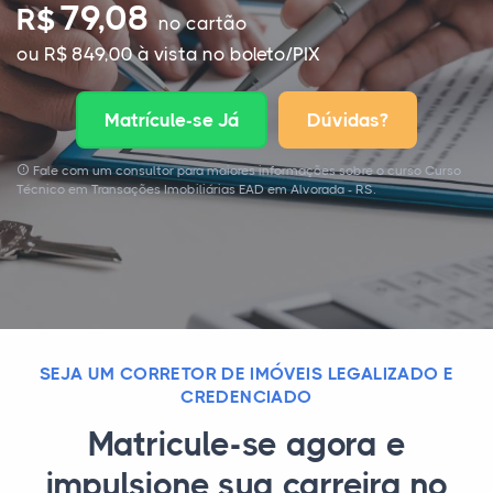
79,08
R$
no cartão
ou R$ 849,00 à vista no boleto/PIX
Matrícule-se Já
Dúvidas?
Fale com um consultor para maiores informações sobre o curso Curso
Técnico em Transações Imobiliárias EAD em Alvorada - RS.
SEJA UM CORRETOR DE IMÓVEIS LEGALIZADO E
CREDENCIADO
Matricule-se agora e
impulsione sua carreira no