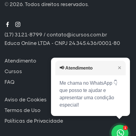
© 2026. Todos direitos reservados.
(17) 3121-8799
/
contato@icursos.com.br
Educa Online LTDA - CNPJ 24.345.436/0001-80
Atendimento
📢
Atendimento
✕
Cursos
FAQ
Me chama no WhatsApp 👇
que posso te ajudar e
apresentar uma condição
Aviso de Cookies
especial!
Termos de Uso
Políticas de Privacidade
1