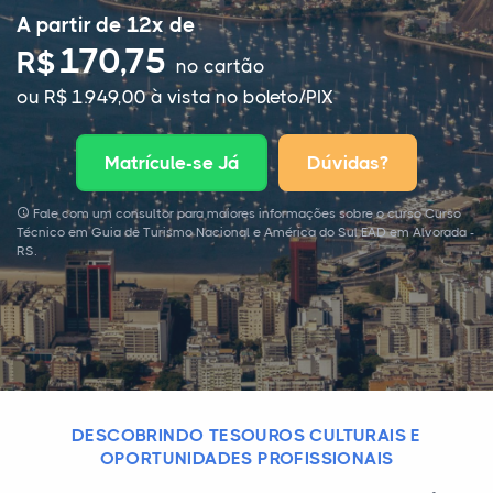
A partir de 12x de
170,75
R$
no cartão
ou R$ 1.949,00 à vista no boleto/PIX
Matrícule-se Já
Dúvidas?
Fale com um consultor para maiores informações sobre o curso Curso
Técnico em Guia de Turismo Nacional e América do Sul EAD em Alvorada -
RS.
DESCOBRINDO TESOUROS CULTURAIS E
OPORTUNIDADES PROFISSIONAIS