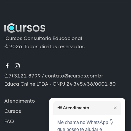
iCursos Consultoria Educacional
© 2026. Todos direitos reservados.
(17) 3121-8799
/
contato@icursos.com.br
Educa Online LTDA - CNPJ 24.345.436/0001-80
Atendimento
📢
Atendimento
✕
Cursos
FAQ
Me chama no WhatsApp 👇
que posso te ajudar e