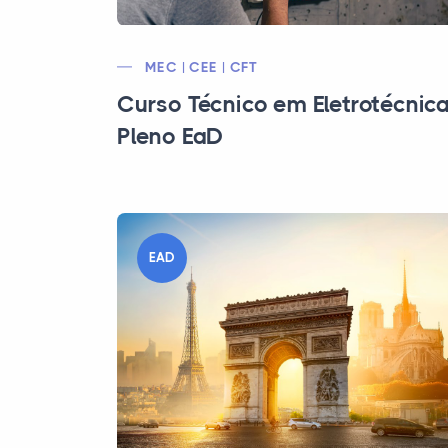
MEC | CEE | CFT
Curso Técnico em Eletrotécnic
Pleno EaD
EAD