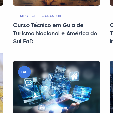
MEC | CEE | CADASTUR
Curso Técnico em Guia de
C
Turismo Nacional e América do
T
Sul EaD
I
EAD