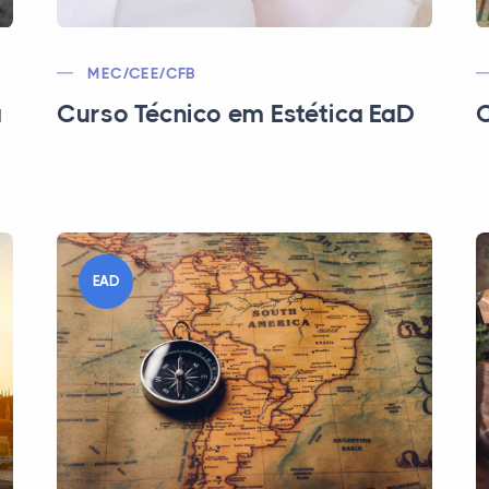
MEC/CEE/CFB
a
Curso Técnico em Estética EaD
C
EAD