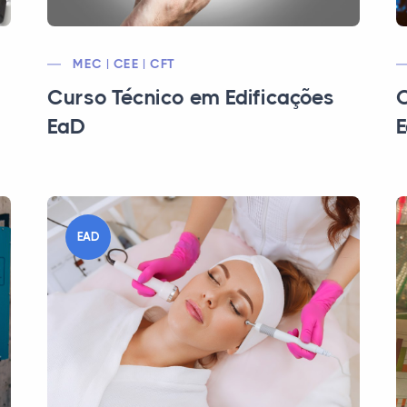
MEC | CEE | CFT
Curso Técnico em Edificações
C
EaD
EAD