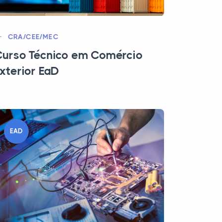
CRA/CEE/MEC
urso Técnico em Comércio
xterior EaD
EAD