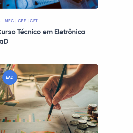
MEC | CEE | CFT
urso Técnico em Eletrônica
EaD
EAD