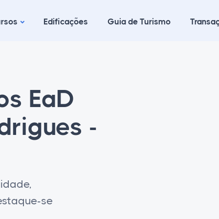
rsos
Edificações
Guia de Turismo
Transaç
cos EaD
drigues -
lidade,
destaque-se