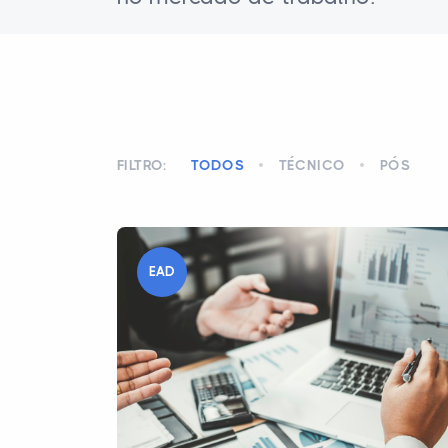
FILTRO:
TODOS
TÉCNICO
PÓS
EAD