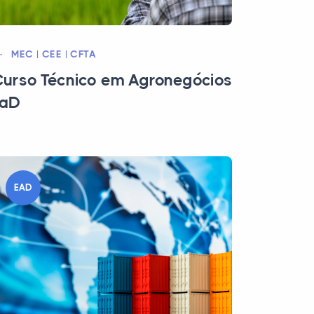
MEC | CEE | CFTA
urso Técnico em Agronegócios
EaD
EAD