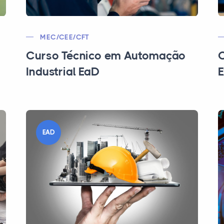
MEC/CEE/CFT
Curso Técnico em Automação
C
Industrial EaD
E
EAD